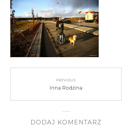
N
PREVIOUS
a
P
Inna Rodzina
r
w
e
i
v
i
g
DODAJ KOMENTARZ
o