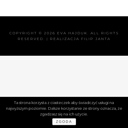
COPYRIGHT © 2026
EVA HAJDUK
. ALL RIGHTS
RESERVED. | REALIZACJA
FILIP JANTA
Ta strona korzysta z ciasteczek aby świadczyć usługi na
najwyższym poziomie. Dalsze korzystanie ze strony oznacza, że
zgadzasz się na ich użycie.
ZGODA